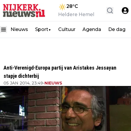
28
°C
Heldere Hemel
Nieuws
Sport
Cultuur
Agenda
De dag
▼
Anti-Verenigd-Europa partij van Aristakes Jessayan
stapje dichterbij
05 JAN 2014, 23:49
•
NIEUWS