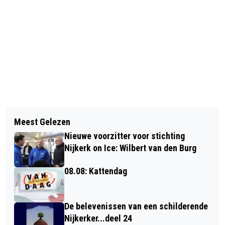
Vorig artikel
Volgend artikel
HET GAAT NIET OM DE WENSEN VAN
Meest Gelezen
VEEL DEELNEMERS ZESDE RABOBANK
DE PARTIJ
Nieuwe voorzitter voor stichting
2VS2 JEUGDTOERNOOI
Nijkerk on Ice: Wilbert van den Burg
08.08: Kattendag
De belevenissen van een schilderende
Nijkerker...deel 24