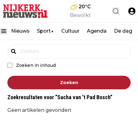
20
°C
Bewolkt
Nieuws
Sport
Cultuur
Agenda
De dag
▼
Zoeken in inhoud
Zoeken
Zoekresultaten voor
“
Sacha van ’t Pad Bosch
”
Geen artikelen gevonden