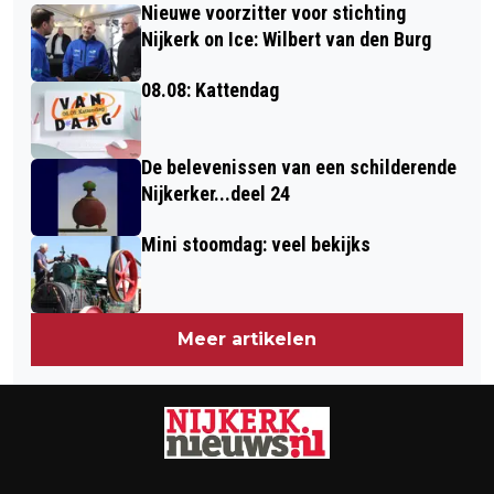
WERELDRUITERSPELEN
Nieuwe voorzitter voor stichting
Nijkerk on Ice: Wilbert van den Burg
08.08: Kattendag
De belevenissen van een schilderende
Nijkerker...deel 24
Mini stoomdag: veel bekijks
Meer artikelen