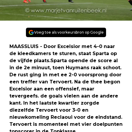
Voeg toe als voorkeursbron op Google
MAASSLUIS - Door Excelsior met 4-0 naar
de kleedkamers te sturen, staat Sparta op
de vijfde plaats.Sparta opende de score al
in de 2e minuut, toen Huymans raak schoot.
De rust ging in met ee 2-0 voorsprong door
een treffer van Tervoert. Na de thee begon
Excelsior aan een offensief, maar
tevergeefs. de goals vielen aan de andere
kant. In het laatste kwartier zorgde
diezelfde Tervoert voor 3-0 en
nieuwkomeling Reclaoui voor de eindstand.
Tervoert is momenteel met vier doelpunten
topscorer in de Topklasse.