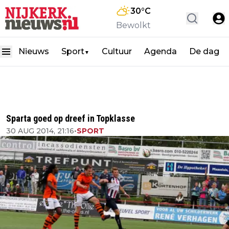
30
°C
Bewolkt
Nieuws
Sport
Cultuur
Agenda
De dag
▼
Sparta goed op dreef in Topklasse
30 AUG 2014, 21:16
•
SPORT