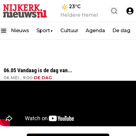
23
°C
Heldere Hemel
Nieuws
Sport
Cultuur
Agenda
De dag
▼
06.05 Vandaag is de dag van...
06 MEI , 9:00
•
DE DAG