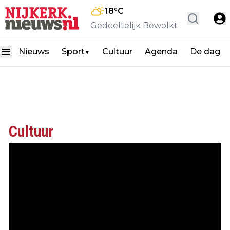
18
°C
Gedeeltelijk Bewolkt
Nieuws
Sport
Cultuur
Agenda
De dag
▼
Cultuur