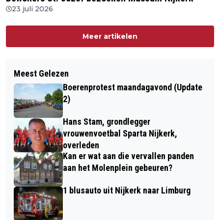
23 juli 2026
Meer artikelen
Meest Gelezen
Boerenprotest maandagavond (Update
2)
Hans Stam, grondlegger
vrouwenvoetbal Sparta Nijkerk,
overleden
Kan er wat aan die vervallen panden
aan het Molenplein gebeuren?
1 blusauto uit Nijkerk naar Limburg