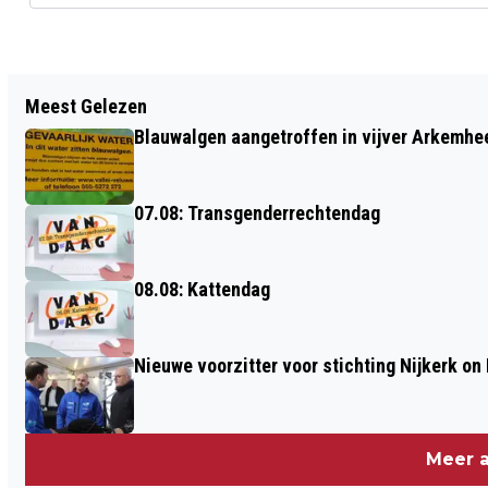
Vorig artikel
Meest Gelezen
ATELIERROUTE GEOPEND MET
Blauwalgen aangetroffen in vijver Arkemh
OVERZICHTSTENTOONSTELLING
07.08: Transgenderrechtendag
08.08: Kattendag
Nieuwe voorzitter voor stichting Nijkerk on 
Meer a