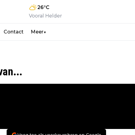
26
°C
Vooral Helder
Contact
Meer
▼
van...