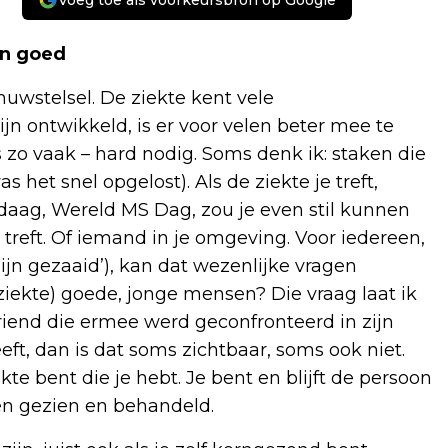
Voeg toe als voorkeursbron op Google
en goed
nuwstelsel. De ziekte kent vele
jn ontwikkeld, is er voor velen beter mee te
ls zo vaak – hard nodig. Soms denk ik: staken die
 het snel opgelost). Als de ziekte je treft,
andaag, Wereld MS Dag, zou je even stil kunnen
treft. Of iemand in je omgeving. Voor iedereen,
zijn gezaaid’), kan dat wezenlijke vragen
ziekte) goede, jonge mensen? Die vraag laat ik
vriend die ermee werd geconfronteerd in zijn
eft, dan is dat soms zichtbaar, soms ook niet.
ekte bent die je hebt. Je bent en blijft de persoon
en gezien en behandeld.