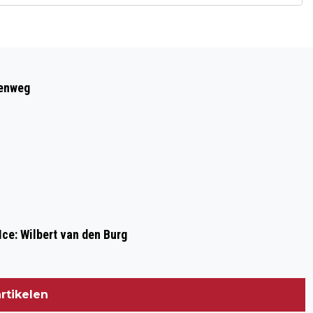
Volgend artikel
SPARTA IN DE HERKANSING (LIVE)
eenweg
Ice: Wilbert van den Burg
rtikelen