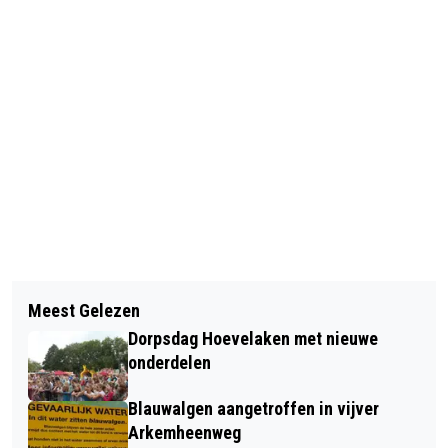
Vorig artikel
Volgend artikel
5 UUR GRATIS AUTORIJLES, 5 JAAR
Meest Gelezen
IVN-LANDSCHAPSBUSTOCHTEN
JIMMYFM.NL
Dorpsdag Hoevelaken met nieuwe
GROOT SUCCES
onderdelen
Blauwalgen aangetroffen in vijver
Arkemheenweg