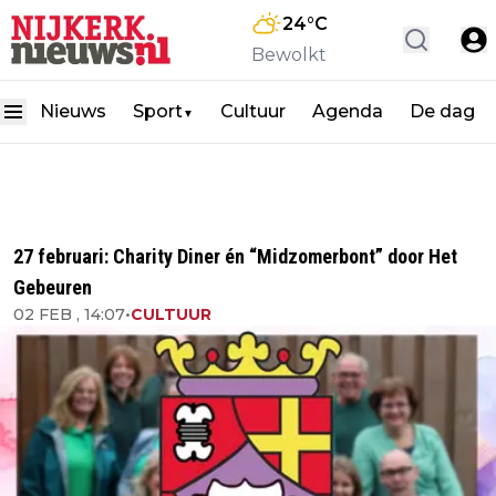
24
°C
Bewolkt
Nieuws
Sport
Cultuur
Agenda
De dag
▼
27 februari: Charity Diner én “Midzomerbont” door Het
Gebeuren
02 FEB , 14:07
•
CULTUUR