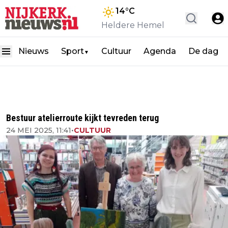
14
°C
Heldere Hemel
Nieuws
Sport
Cultuur
Agenda
De dag
▼
Bestuur atelierroute kijkt tevreden terug
24 MEI 2025, 11:41
•
CULTUUR