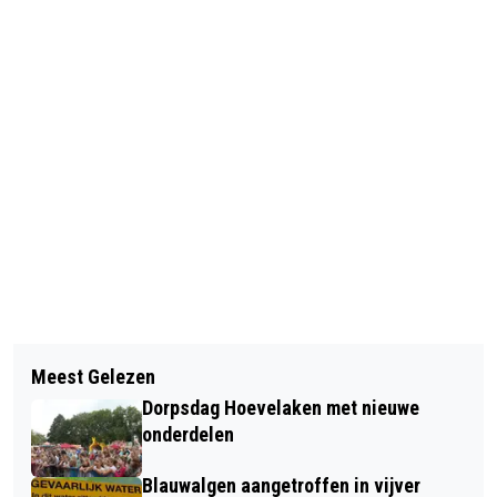
Vorig artikel
Volgend artikel
DEFENSIE WIL KAZERNE IN ZEEWOLDE
Meest Gelezen
DEELNEMERS AAN "DE DUBBELTJES
Dorpsdag Hoevelaken met nieuwe
EN DOORTOCHT" EINDIGDEN ONDER
onderdelen
ROTTERDAM
Blauwalgen aangetroffen in vijver