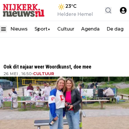
23
°C
Heldere Hemel
Nieuws
Sport
Cultuur
Agenda
De dag
▼
Ook dit najaar weer Woordkunst, doe mee
26 MEI , 16:50
•
CULTUUR