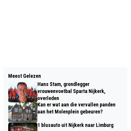
Vorig artikel
Volgend artikel
13 JUNI: IVNJEUGDNATUURCLUB OP
Meest Gelezen
DRIE VEELBESPROKEN AUTEURS
BEZOEK BIJ IMKER
Hans Stam, grondlegger
KOMEN NAAR BOEKHANDEL
vrouwenvoetbal Sparta Nijkerk,
ROODBEEN
overleden
Kan er wat aan die vervallen panden
aan het Molenplein gebeuren?
1 blusauto uit Nijkerk naar Limburg