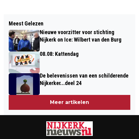
Vorig artikel
Volgend artikel
HOE VEILIG IS ONZE GEMEENTE, EEN
Meest Gelezen
KLANKBORDGROEP BEREIDT
ACTUELE VRAAG VAN DE LOKALE
Nieuwe voorzitter voor stichting
TENTOONSTELLING NIJKERK -
PARTIJ
Nijkerk on Ice: Wilbert van den Burg
SURINAME VOOR
08.08: Kattendag
De belevenissen van een schilderende
Nijkerker...deel 24
Meer artikelen