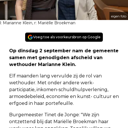
eigen foto
l: Marianne Klein, r: Mariëlle Broekman
Voeg toe als voorkeursbron op Google
Op dinsdag 2 september nam de gemeente
samen met genodigden afscheid van
wethouder Marianne Klein.
Elf maanden lang vervulde zij de rol van
wethouder. Met onder andere werk-
participatie, inkomen-schuldhulpverlening,
armoedebeleid, economie en kunst- cultuur en
erfgoed in haar portefeuille.
Burgemeester Tinet de Jonge: "We zijn
ontzettend blij dat Mariëlle Broekman haar