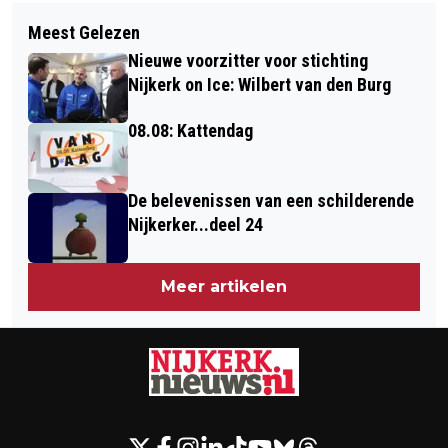
Volgend artikel
MAN UIT BUNSCHOTEN VEROORDEELD
Meest Gelezen
WINKELDIEFSTALLEN IN NIJKERK:
VOOR BETASTEN MEDEWERKSTER IN
Nieuwe voorzitter voor stichting
WAT ZEGGEN DE CIJFERS?
NIJKERK
Nijkerk on Ice: Wilbert van den Burg
08.08: Kattendag
De belevenissen van een schilderende
Nijkerker...deel 24
Meer artikelen