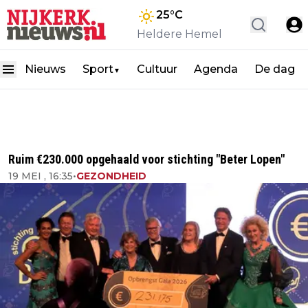
25
°C
Heldere Hemel
Nieuws
Sport
Cultuur
Agenda
De dag
▼
Ruim €230.000 opgehaald voor stichting "Beter Lopen"
19 MEI , 16:35
•
GEZONDHEID