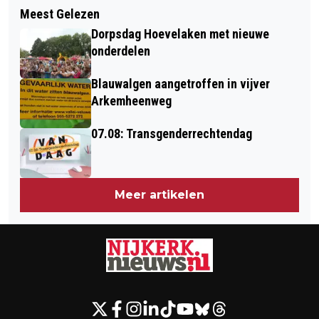
16 OKTOBER: GEK VAN GELD
Meest Gelezen
DATA HYDRO RUN BIKE RUN
Dorpsdag Hoevelaken met nieuwe
COMPETITIE ZIJN BEKEND
onderdelen
Blauwalgen aangetroffen in vijver
Arkemheenweg
07.08: Transgenderrechtendag
Meer artikelen