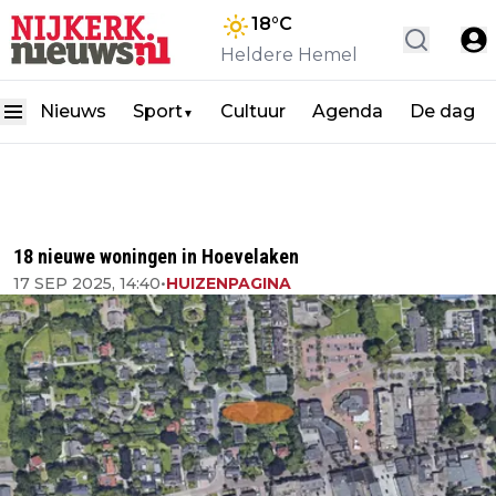
18
°C
Heldere Hemel
Nieuws
Sport
Cultuur
Agenda
De dag
▼
18 nieuwe woningen in Hoevelaken
17 SEP 2025, 14:40
•
HUIZENPAGINA