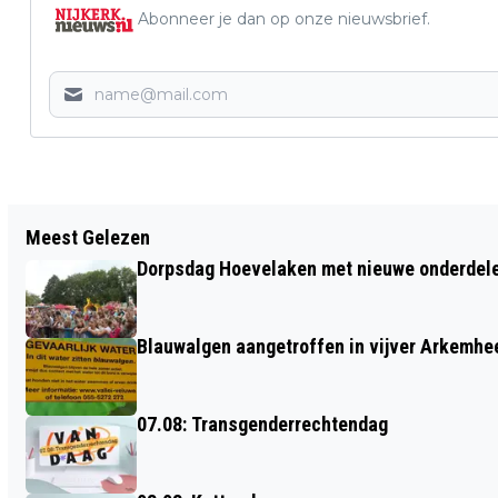
Abonneer je dan op onze nieuwsbrief.
Vorig artikel
Meest Gelezen
WIE IS DE GROOTSTE VOETBALKENNER
Dorpsdag Hoevelaken met nieuwe onderdel
VAN ONZE GEMEENTE?
Blauwalgen aangetroffen in vijver Arkemh
07.08: Transgenderrechtendag