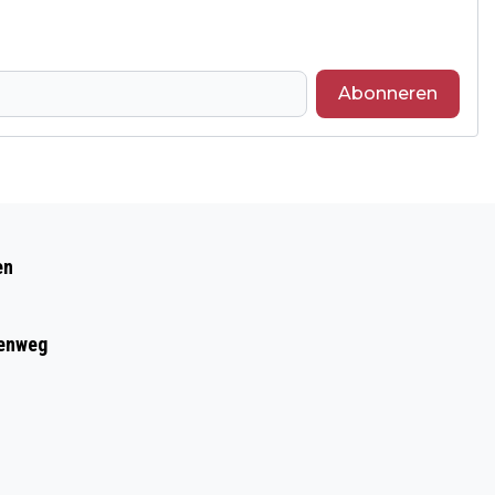
Abonneren
Volgend artikel
SPARTA VR1 BEREIDT ZICH VOOR OP
en
BEKERFINALE (VIDEO)
eenweg