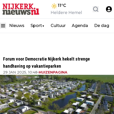
11
°C
Heldere Hemel
Nieuws
Sport
Cultuur
Agenda
De dag
▼
Forum voor Democratie Nijkerk hekelt strenge
handhaving op vakantieparken
29 JAN 2025, 10:48
•
HUIZENPAGINA