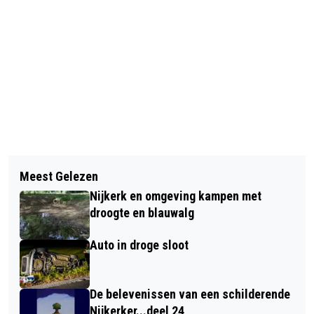
Vorig artikel
Volgend artikel
BORDUUR-SPECIALIST INTRODUCEERT
Meest Gelezen
4 MEI: BEZINNINGSSAMENKOMST
"NIJKERK CAPS"
Nijkerk en omgeving kampen met
DODENHERDENKING
droogte en blauwalg
Auto in droge sloot
De belevenissen van een schilderende
Nijkerker...deel 24