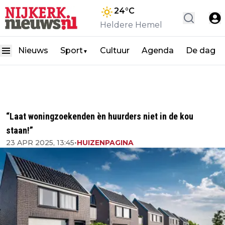
24
°C
Heldere Hemel
Nieuws
Sport
Cultuur
Agenda
De dag
▼
“Laat woningzoekenden èn huurders niet in de kou
staan!”
23 APR 2025, 13:45
•
HUIZENPAGINA