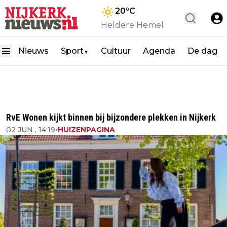
20
°C
Heldere Hemel
Nieuws
Sport
Cultuur
Agenda
De dag
▼
RvE Wonen kijkt binnen bij bijzondere plekken in Nijkerk
02 JUN , 14:19
•
HUIZENPAGINA