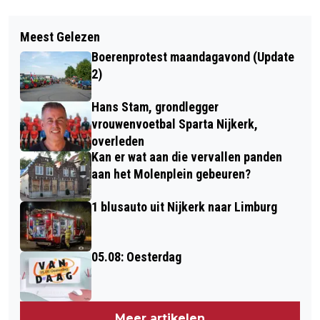
Vorig artikel
Volgend artikel
DE START VAN ONZE REPORTAGES
Meest Gelezen
ALPE D'HUZES, DE VERWACHTINGEN
VANAF DE ALPE D'HUEZ (VIDEO)
Boerenprotest maandagavond (Update
VAN RINA EN COLINDA HOP
2)
Hans Stam, grondlegger
vrouwenvoetbal Sparta Nijkerk,
overleden
Kan er wat aan die vervallen panden
aan het Molenplein gebeuren?
1 blusauto uit Nijkerk naar Limburg
05.08: Oesterdag
Meer artikelen