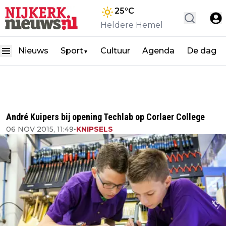
25
°C
Heldere Hemel
Nieuws
Sport
Cultuur
Agenda
De dag
▼
André Kuipers bij opening Techlab op Corlaer College
06 NOV 2015, 11:49
•
KNIPSELS