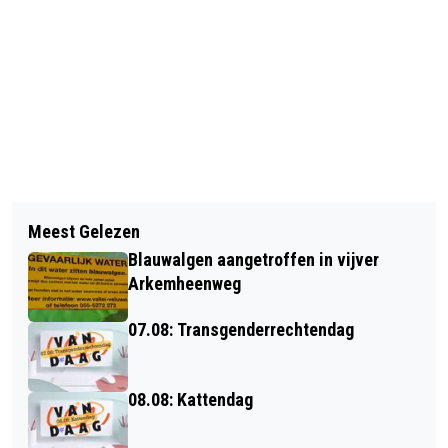
Vorig artikel
Volgend artikel
MENINDOOR NIJKERK IS ONTKETEND
Meest Gelezen
ONDERZOEK NAAR DODE VROUW IN
Blauwalgen aangetroffen in vijver
VOLLE GANG
Arkemheenweg
07.08: Transgenderrechtendag
08.08: Kattendag