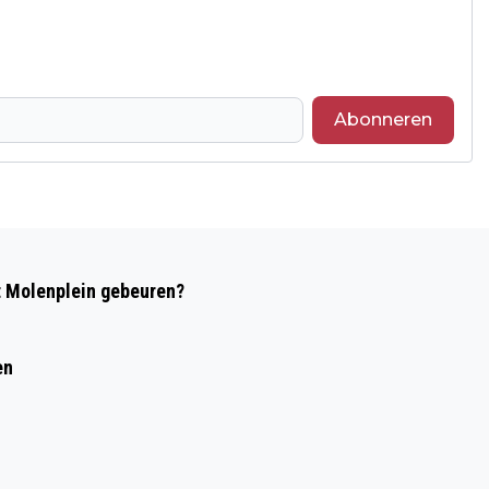
Abonneren
Volgend artikel
PRO21 ORGANISEERT WEER
t Molenplein gebeuren?
TWEEDEHANDS KLEDINGMARKT VOOR
GLAZEN THUIS
en