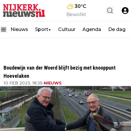
30
°C
Bewolkt
Nieuws
Sport
Cultuur
Agenda
De dag
▼
Boudewijn van der Woerd blijft bezig met knooppunt
Hoevelaken
10 FEB 2023, 18:35
•
NIEUWS