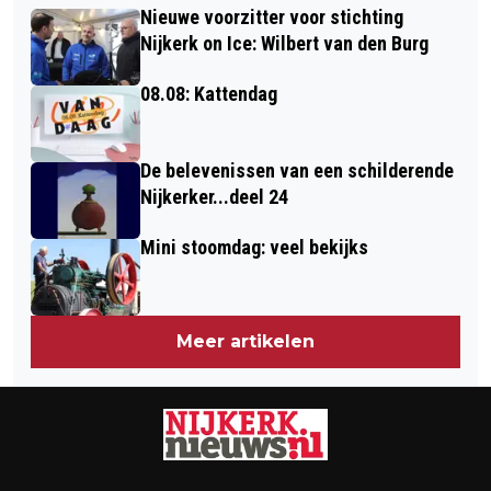
VELUWE
Nieuwe voorzitter voor stichting
POT VOETBAL
Nijkerk on Ice: Wilbert van den Burg
08.08: Kattendag
De belevenissen van een schilderende
Nijkerker...deel 24
Mini stoomdag: veel bekijks
Meer artikelen