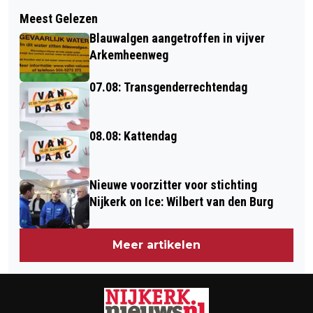
Volgend artikel
STORING GEMEENTE NIJKERK:
Meest Gelezen
14 AUGUSTUS: VISNACHT BIJ
ONLINEDIENSTEN BURGERZAKEN
Blauwalgen aangetroffen in vijver
HENGELSPORTVERENIGING HOOP OP
PLAT
Arkemheenweg
GELUK
07.08: Transgenderrechtendag
08.08: Kattendag
Nieuwe voorzitter voor stichting
Nijkerk on Ice: Wilbert van den Burg
Meer artikelen