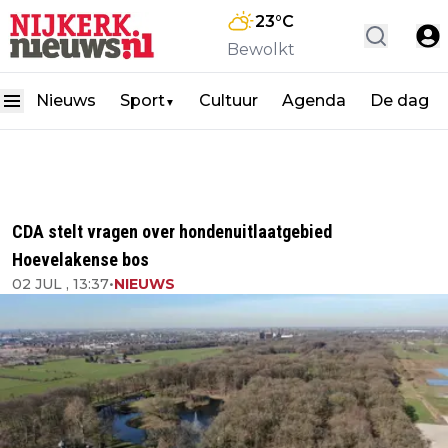
23
°C
Bewolkt
Nieuws
Sport
Cultuur
Agenda
De dag
▼
CDA stelt vragen over hondenuitlaatgebied
Hoevelakense bos
02 JUL , 13:37
•
NIEUWS