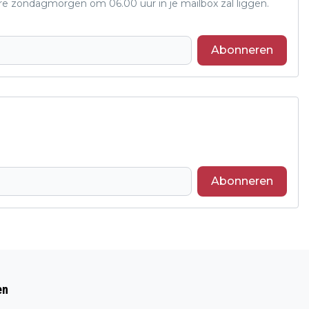
ere zondagmorgen om 06.00 uur in je mailbox zal liggen.
Abonneren
Abonneren
Volgend artikel
PLASTIC ROMMEL ROEPT POLITIEKE
en
VRAGEN OP