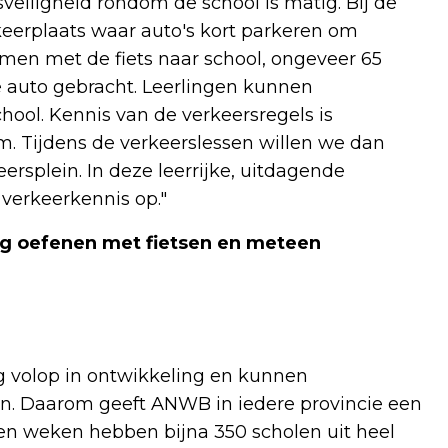
veiligheid rondom de school is matig. Bij de
keerplaats waar auto's kort parkeren om
omen met de fiets naar school, ongeveer 65
auto gebracht. Leerlingen kunnen
ol. Kennis van de verkeersregels is
m. Tijdens de verkeerslessen willen we dan
ersplein. In deze leerrijke, uitdagende
verkeerkennis op."
ig oefenen met fietsen en meteen
og volop in ontwikkeling en kunnen
ten. Daarom geeft ANWB in iedere provincie een
pen weken hebben bijna 350 scholen uit heel