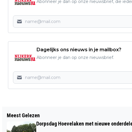
Abonneer je dan op onze nieuwsbrief, die ied
Dagelijks ons nieuws in je mailbox?
Abonneer je dan op onze nieuwsbrief.
Vorig artikel
Meest Gelezen
DENK MEE OVER DE HUISKAMER VAN DE
Dorpsdag Hoevelaken met nieuwe onderdel
STAD