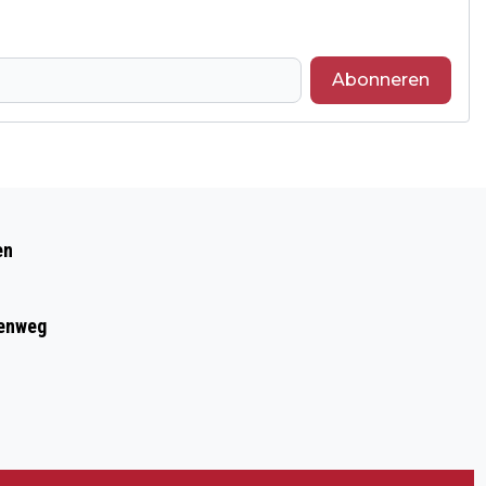
Abonneren
Volgend artikel
BREED AANBOD OM NEDERLANDS TE
en
LEREN (VIDEO)
eenweg