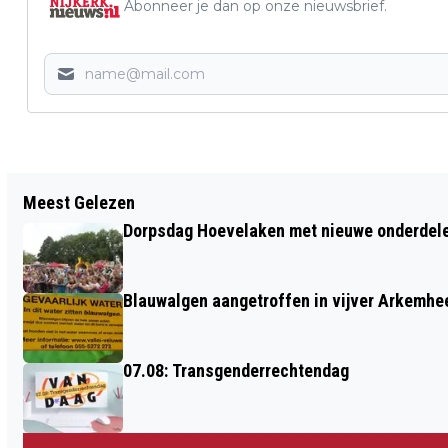
Abonneer je dan op onze nieuwsbrief.
Vorig artikel
Meest Gelezen
KLAVERJASSEN KUN JE LEREN
Dorpsdag Hoevelaken met nieuwe onderdel
Blauwalgen aangetroffen in vijver Arkemh
07.08: Transgenderrechtendag