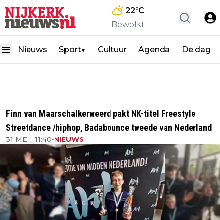
22
°C
Bewolkt
Nieuws
Sport
Cultuur
Agenda
De dag
▼
Finn van Maarschalkerweerd pakt NK-titel Freestyle
Streetdance /hiphop, Badabounce tweede van Nederland
31 MEI , 11:40
•
NIEUWS