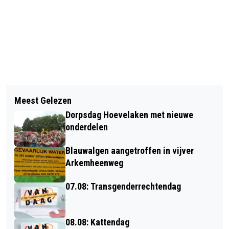
Vorig artikel
Volgend artikel
COLLECTE VOOR "EEN WAARDEVOLLE
Meest Gelezen
BLOEMEN VOOR 65 JARIG
LAATSTE LEVENSFASE"
Dorpsdag Hoevelaken met nieuwe
BRUIDSPAAR BOSCHHUIZEN-BURGER
onderdelen
Blauwalgen aangetroffen in vijver
Arkemheenweg
07.08: Transgenderrechtendag
08.08: Kattendag