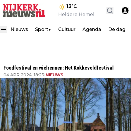
13
°C
Heldere Hemel
Nieuws
Sport
Cultuur
Agenda
De dag
▼
Foodfestival en wielrennen: Het Kokkeveldfestival
04 APR 2024, 18:23
•
NIEUWS