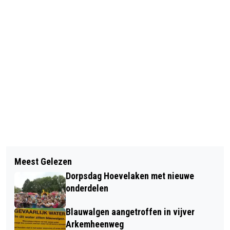
Vorig artikel
Volgend artikel
5 JULI, ANITA MENSINK OVERLEDEN
Meest Gelezen
KIPPENVLEUGELS WINNEN
Dorpsdag Hoevelaken met nieuwe
STRAATVOETBALTOERNOOI
onderdelen
Blauwalgen aangetroffen in vijver
Arkemheenweg