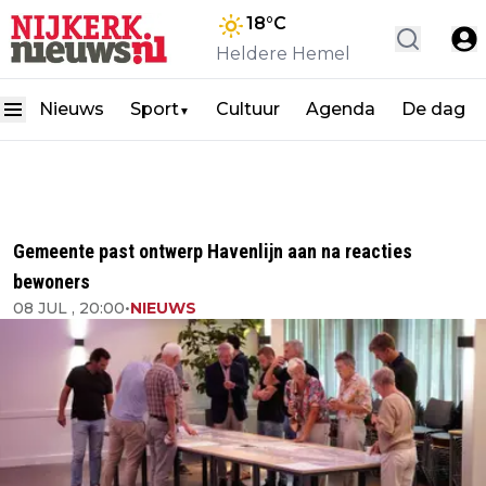
18
°C
Heldere Hemel
Nieuws
Sport
Cultuur
Agenda
De dag
▼
Gemeente past ontwerp Havenlijn aan na reacties
bewoners
08 JUL , 20:00
•
NIEUWS