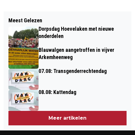
Vorig artikel
Volgend artikel
ONZE GEMEENTE GENOMINEERD VOOR
Meest Gelezen
PLANNEN VOOR OPVANG
GOUDEN DRUPPEL
Dorpsdag Hoevelaken met nieuwe
ASIELZOEKERS IN NIJKERKERVEEN EN
onderdelen
HOEVELAKEN WEER WAT CONCRETER
Blauwalgen aangetroffen in vijver
Arkemheenweg
07.08: Transgenderrechtendag
08.08: Kattendag
Meer artikelen