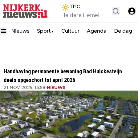
11
°C
Heldere Hemel
Nieuws
Sport
Cultuur
Agenda
De dag
▼
Handhaving permanente bewoning Bad Hulckesteijn
deels opgeschort tot april 2026
21 NOV 2025, 13:58
•
NIEUWS