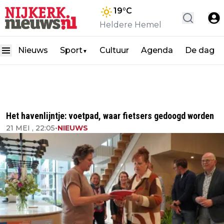
19
°C
Heldere Hemel
Nieuws
Sport
Cultuur
Agenda
De dag
▼
Het havenlijntje: voetpad, waar fietsers gedoogd worden
21 MEI , 22:05
•
NIEUWS