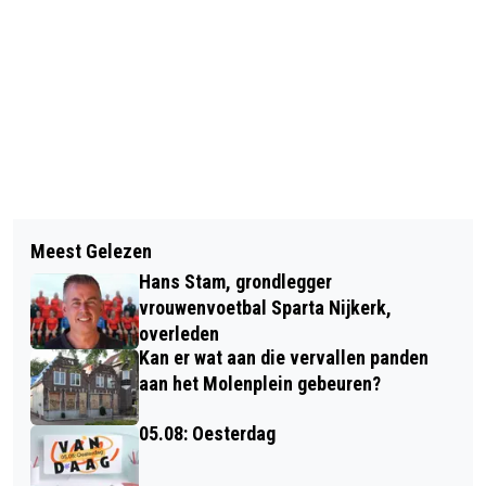
Vorig artikel
Volgend artikel
EERSTE WIELERCAFÉ OVER
Meest Gelezen
KUNSTMINNENDE WETHOUDER
WIELRENNEN EN DE WIELERRONDE
Hans Stam, grondlegger
BROEKMAN KRIJGT ALS EERSTE HET
VAN HOEVELAKEN (VIDEO)
vrouwenvoetbal Sparta Nijkerk,
BOEKJE VAN DE ATELIERROUTE
overleden
Kan er wat aan die vervallen panden
aan het Molenplein gebeuren?
05.08: Oesterdag