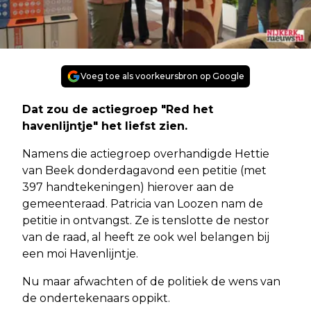
Voeg toe als voorkeursbron op Google
Dat zou de actiegroep "Red het
havenlijntje" het liefst zien.
Namens die actiegroep overhandigde Hettie
van Beek donderdagavond een petitie (met
397 handtekeningen) hierover aan de
gemeenteraad. Patricia van Loozen nam de
petitie in ontvangst. Ze is tenslotte de nestor
van de raad, al heeft ze ook wel belangen bij
een moi Havenlijntje.
Nu maar afwachten of de politiek de wens van
de ondertekenaars oppikt.