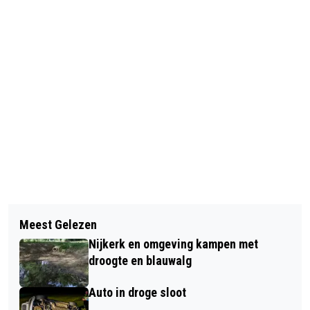
Vorig artikel
Volgend artikel
DIGISTERKER DIPLOMA'S UITGEREIKT
Meest Gelezen
VERGUNNING NEW YORK PIZZA TEN
Nijkerk en omgeving kampen met
ONRECHTE AFGEGEVEN
droogte en blauwalg
Auto in droge sloot