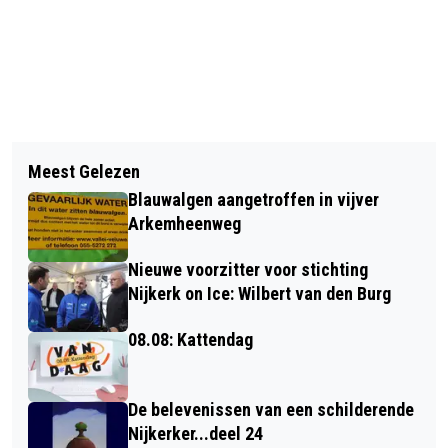
Vorig artikel
Volgend artikel
UPDATE OVER VOORTGANG
Meest Gelezen
5 JULI, ANITA MENSINK OVERLEDEN
HERONTWIKKELING PAASBOS
Blauwalgen aangetroffen in vijver
Arkemheenweg
Nieuwe voorzitter voor stichting
Nijkerk on Ice: Wilbert van den Burg
08.08: Kattendag
De belevenissen van een schilderende
Nijkerker...deel 24