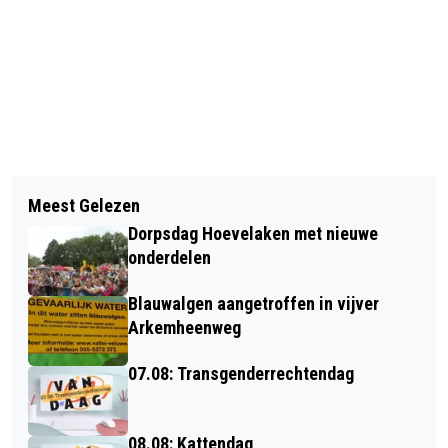
Vorig artikel
Volgend artikel
GAAT U DIT JAAR NAAR DE ALPE
Meest Gelezen
SPEELPLEK KRIJGT NIEUW JASJE
D'HUZES?
Dorpsdag Hoevelaken met nieuwe
onderdelen
Blauwalgen aangetroffen in vijver
Arkemheenweg
07.08: Transgenderrechtendag
08.08: Kattendag