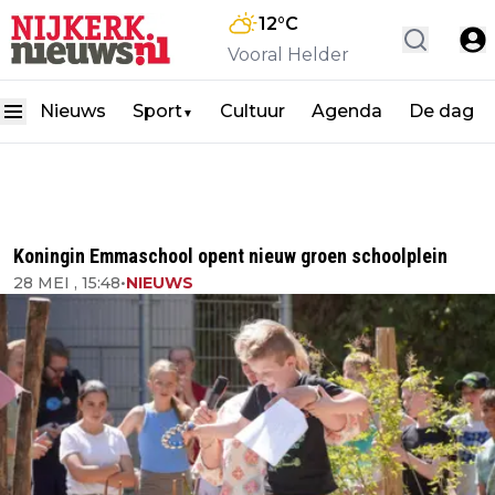
12
°C
Vooral Helder
Nieuws
Sport
Cultuur
Agenda
De dag
▼
Koningin Emmaschool opent nieuw groen schoolplein
28 MEI , 15:48
•
NIEUWS