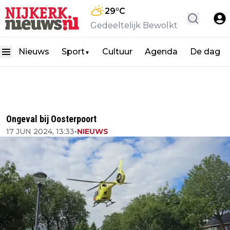
29
°C
Gedeeltelijk Bewolkt
Nieuws
Sport
Cultuur
Agenda
De dag
▼
Ongeval bij Oosterpoort
17 JUN 2024, 13:33
•
NIEUWS