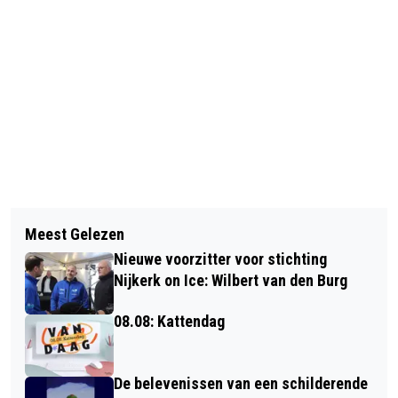
Vorig artikel
Volgend artikel
WORDT HET NET ZO MOOI ALS IN
Meest Gelezen
BIJENVOLK MET DUIZENDEN BIJEN
1988
Nieuwe voorzitter voor stichting
ZOEKT MOOIE PLEK
Nijkerk on Ice: Wilbert van den Burg
08.08: Kattendag
De belevenissen van een schilderende