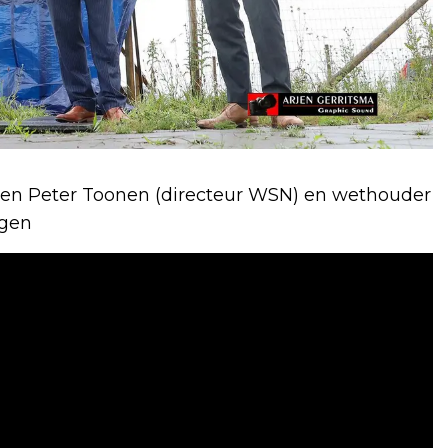
en Peter Toonen (directeur WSN) en wethouder
ngen