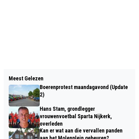
Vorig artikel
Volgend artikel
RONDLEIDING AZC
Meest Gelezen
NAAM PRO21 TER DISCUSSIE IN JUNI
NIJVERHEIDSSTRAAT (VIDEO)
Boerenprotest maandagavond (Update
2)
Hans Stam, grondlegger
vrouwenvoetbal Sparta Nijkerk,
overleden
Kan er wat aan die vervallen panden
aan het Molenplein gebeuren?