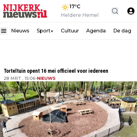
17
°C
Heldere Hemel
Nieuws
Sport
Cultuur
Agenda
De dag
▼
Torteltuin opent 16 mei officieel voor iedereen
28 MRT , 15:06
•
NIEUWS