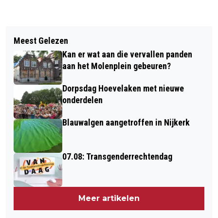
Vorig artikel
Volgend artikel
OVERVOLLE STUW VOOR ZORGMARKT
Meest Gelezen
COLLECTE VOOR "EEN WAARDEVOLLE
Kan er wat aan die vervallen panden
LAATSTE LEVENSFASE"
aan het Molenplein gebeuren?
Dorpsdag Hoevelaken met nieuwe
onderdelen
Blauwalgen aangetroffen in Nijkerk
07.08: Transgenderrechtendag
Meer artikelen