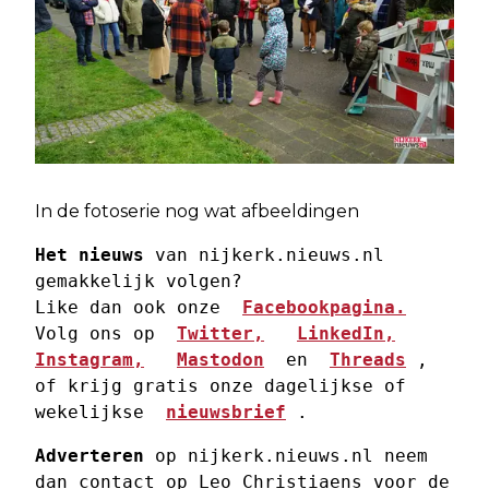
In de fotoserie nog wat afbeeldingen
Het nieuws
 van nijkerk.nieuws.nl 
gemakkelijk volgen? 
Like dan ook onze  
Facebookpagina.
Volg ons op  
Twitter,
LinkedIn,
Instagram,
Mastodon
  en  
Threads
 , 
of krijg gratis onze dagelijkse of 
wekelijkse  
nieuwsbrief
 . 
Adverteren
 op nijkerk.nieuws.nl neem 
dan contact op Leo Christiaens voor de 