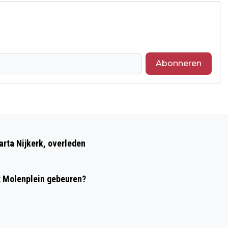
Abonneren
Volgend artikel
BAKWAGEN IN GREPPEL OP
rta Nijkerk, overleden
BLOEMENDAALSEWEG
t Molenplein gebeuren?