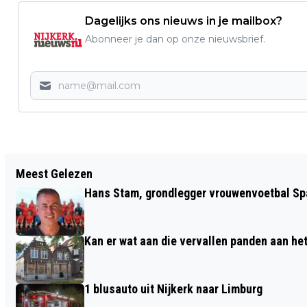
Dagelijks ons nieuws in je mailbox?
Abonneer je dan op onze nieuwsbrief.
Vorig artikel
Meest Gelezen
27.06 VANDAAG IS HET DE DAG VAN...
Hans Stam, grondlegger vrouwenvoetbal Spa
Kan er wat aan die vervallen panden aan he
1 blusauto uit Nijkerk naar Limburg