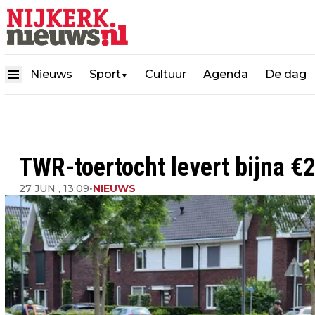
Nieuws
Sport
Cultuur
Agenda
De dag
▼
TWR-toertocht levert bijna €
27 JUN , 13:09
•
NIEUWS