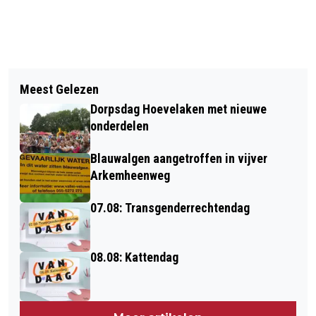
Vorig artikel
Volgend artikel
VIDEO: GROTE VERANDERINGEN OP DE
Meest Gelezen
JUMBO HOEVELAKEN GEEFT 3500
APPELGAARD
Dorpsdag Hoevelaken met nieuwe
EURO AAN ONDERWIJS
onderdelen
Blauwalgen aangetroffen in vijver
Arkemheenweg
07.08: Transgenderrechtendag
08.08: Kattendag