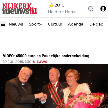
28
°C
Heldere Hemel
Nieuws
Sport
Cultuur
Agenda
De dag
▼
VIDEO: 45000 euro en Pauselijke onderscheiding
10 JUL 2015, 1:30
•
NIEUWS