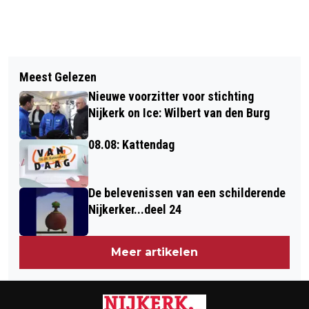
Vorig artikel
Volgend artikel
10E SLEEPBOOTDAGEN GROTER DAN
Meest Gelezen
ACCENT: SUCCES IS GEEN TOEVAL
OOIT
Nieuwe voorzitter voor stichting
Nijkerk on Ice: Wilbert van den Burg
08.08: Kattendag
De belevenissen van een schilderende
Nijkerker...deel 24
Meer artikelen