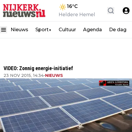
16
°C
Heldere Hemel
Nieuws
Sport
Cultuur
Agenda
De dag
▼
VIDEO: Zonnig energie-initiatief
23 NOV 2015, 14:34
•
NIEUWS