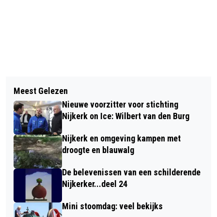
Vorig artikel
Volgend artikel
ER LIGGEN NOG 13 TROUWRINGEN BIJ
Meest Gelezen
OPENING SLEEPBOOTDAGEN ZONNIG
HET ST JANSDAL
Nieuwe voorzitter voor stichting
(VIDEO)
Nijkerk on Ice: Wilbert van den Burg
Nijkerk en omgeving kampen met
droogte en blauwalg
De belevenissen van een schilderende
Nijkerker...deel 24
Mini stoomdag: veel bekijks