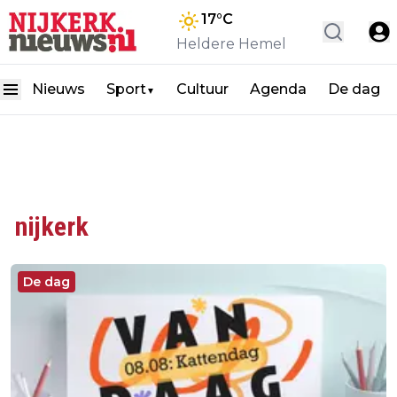
17
°C
Heldere Hemel
Nieuws
Sport
Cultuur
Agenda
De dag
▼
nijkerk
De dag