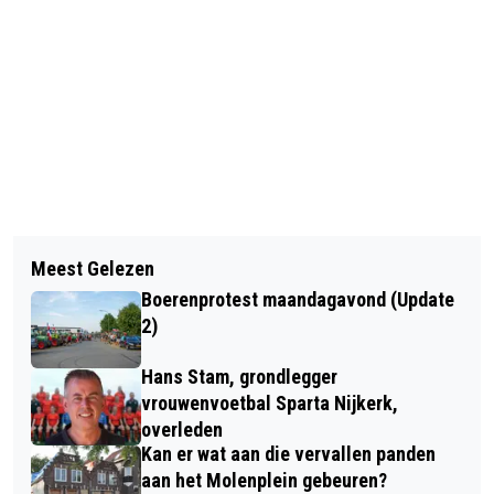
Vorig artikel
Volgend artikel
14 FEBRUARI: FIJN BUITEN AAN DE
Meest Gelezen
VMBO LEERLINGEN AERES NIJKERK
SLAG AAN DE RAND VAN DE
Boerenprotest maandagavond (Update
VERKENNEN BEROEPEN
ARKEMHEENSE POLDER
2)
Hans Stam, grondlegger
vrouwenvoetbal Sparta Nijkerk,
overleden
Kan er wat aan die vervallen panden
aan het Molenplein gebeuren?