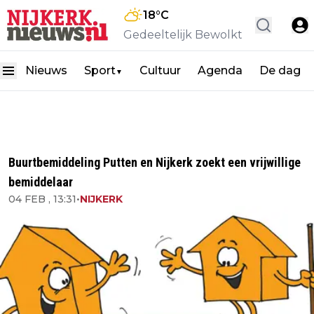
18
°C
Gedeeltelijk Bewolkt
Nieuws
Sport
Cultuur
Agenda
De dag
▼
Buurtbemiddeling Putten en Nijkerk zoekt een vrijwillige
bemiddelaar
04 FEB , 13:31
•
NIJKERK