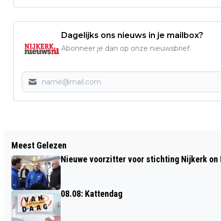
Dagelijks ons nieuws in je mailbox?
Abonneer je dan op onze nieuwsbrief.
Vorig artikel
Meest Gelezen
NA OPENING TORTELTUIN
Nieuwe voorzitter voor stichting Nijkerk on 
URBANMIDDAG IN HOEVELAKEN
08.08: Kattendag