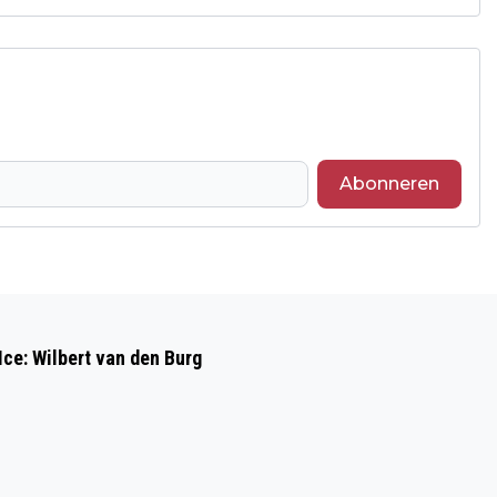
Abonneren
Volgend artikel
INSPIRATIELOOS VEENSCHE BOYS
Ice: Wilbert van den Burg
VERLIEST DIK VAN PUTTEN