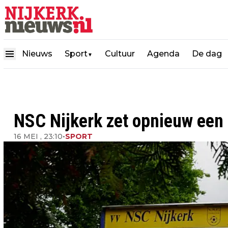
Nieuws
Sport
Cultuur
Agenda
De dag
▼
NSC Nijkerk zet opnieuw een 
16 MEI , 23:10
•
SPORT