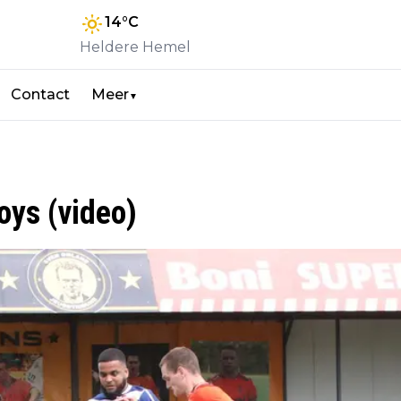
14
°C
Heldere Hemel
Contact
Meer
▼
oys (video)