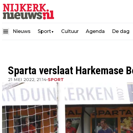
Nieuws
Sport
Cultuur
Agenda
De dag
▼
Sparta verslaat Harkemase B
21 MEI 2022, 21:14
•
SPORT