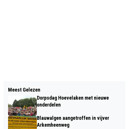
Vorig artikel
Volgend artikel
7 JULI AANGEPASTE
Meest Gelezen
113 VAN DE 114 LEERLINGEN SLAGEN
OPENINGSTIJDEN GEMEENTEHUIS
Dorpsdag Hoevelaken met nieuwe
VOOR EXAMEN AERES VMBO
onderdelen
Blauwalgen aangetroffen in vijver
Arkemheenweg