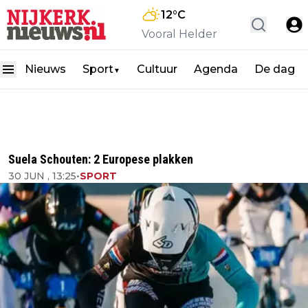
12
°C
Vooral Helder
Nieuws
Sport
Cultuur
Agenda
De dag
▼
Suela Schouten: 2 Europese plakken
30 JUN , 13:25
•
SPORT