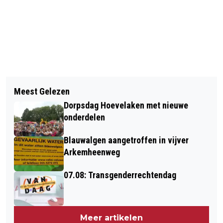
Vorig artikel
Volgend artikel
NOORDERLICHT VANAF ZEEDIJK TE
Meest Gelezen
INGEZONDEN BRIEF: IK DRAAG EEN
ZIEN
Dorpsdag Hoevelaken met nieuwe
LITTEKEN MET ME MEE
onderdelen
Blauwalgen aangetroffen in vijver
Arkemheenweg
07.08: Transgenderrechtendag
Meer artikelen