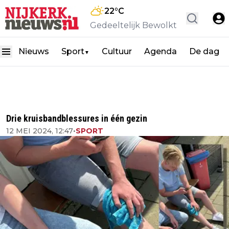
22
°C
Gedeeltelijk Bewolkt
Nieuws
Sport
Cultuur
Agenda
De dag
▼
Drie kruisbandblessures in één gezin
12 MEI 2024, 12:47
•
SPORT