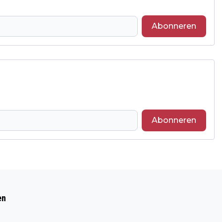
Abonneren
Abonneren
Volgend artikel
VOORLOPIG ZIT VOEDSELBANK NIET
en
ZONDER KOFFIE