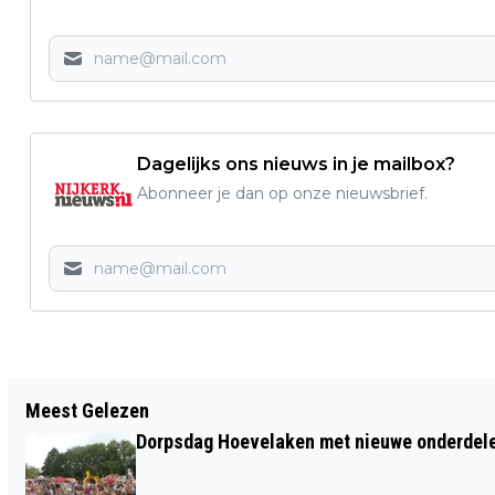
Dagelijks ons nieuws in je mailbox?
Abonneer je dan op onze nieuwsbrief.
Vorig artikel
Meest Gelezen
HERDENKEN EN FEESTEN, ZO VIER JE 80
Dorpsdag Hoevelaken met nieuwe onderdel
JAAR VRIJHEID VOLGENS DE
HOEKSTEEN