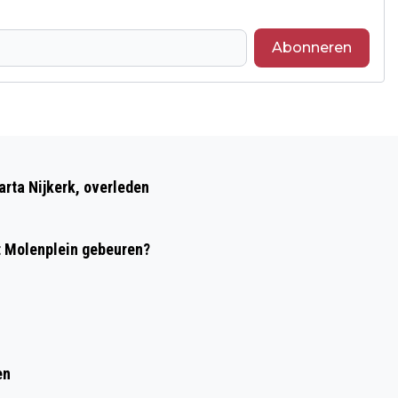
Abonneren
Volgend artikel
25 JANUARI: CLINIC TER
rta Nijkerk, overleden
VOORBEREIDING OP DE HALVE VAN
NIJKERK
t Molenplein gebeuren?
en