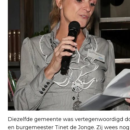
Diezelfde gemeente was vertegenwoordigd d
en burgemeester Tinet de Jonge. Zij wees no