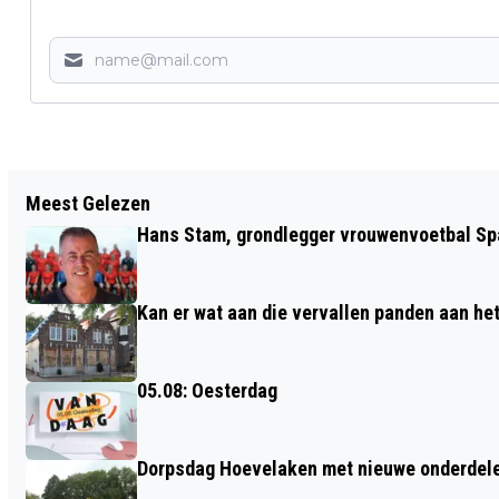
Vorig artikel
Meest Gelezen
25 JANUARI: VOGELEXCURSIE
Hans Stam, grondlegger vrouwenvoetbal Spa
WINTERGASTEN IN POLDER ARKEMHEEN
Kan er wat aan die vervallen panden aan he
05.08: Oesterdag
Dorpsdag Hoevelaken met nieuwe onderdel