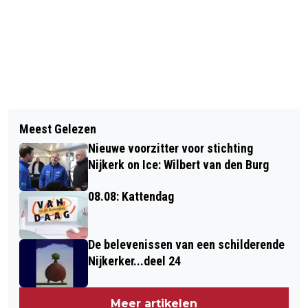
Vorig artikel
Volgend artikel
VAN HARTENPAD IS NIET ZO MAAR
Meest Gelezen
DE ELEPHANT PARADE KOMT ER AAN
EEN PAD
Nieuwe voorzitter voor stichting
Nijkerk on Ice: Wilbert van den Burg
08.08: Kattendag
De belevenissen van een schilderende
Nijkerker...deel 24
Meer artikelen