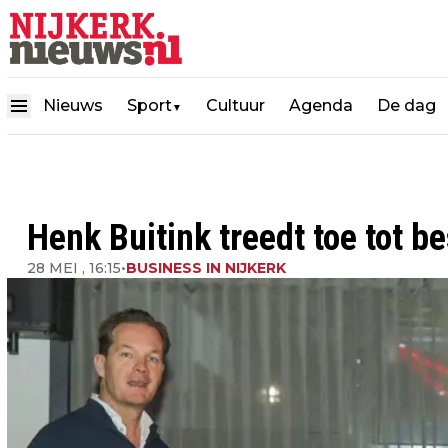
Nieuws
Sport
Cultuur
Agenda
De dag
▼
Henk Buitink treedt toe tot b
28 MEI , 16:15
•
BUSINESS IN NIJKERK