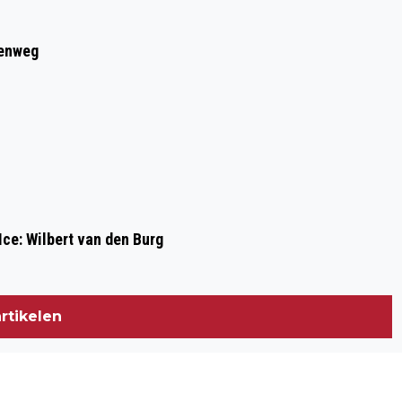
Volgend artikel
9 JUNI: OPVLIEGERS EN ANDERE
eenweg
FRATSEN
Ice: Wilbert van den Burg
rtikelen