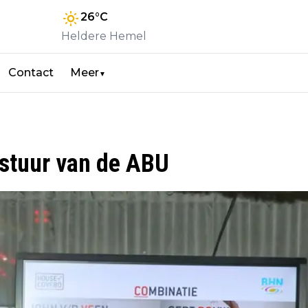
26
°C
Heldere Hemel
Contact
Meer
▼
estuur van de ABU