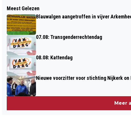
Vorig artikel
Meest Gelezen
SPEELPLEK KRIJGT NIEUW JASJE
Blauwalgen aangetroffen in vijver Arkemh
07.08: Transgenderrechtendag
08.08: Kattendag
Nieuwe voorzitter voor stichting Nijkerk on 
Meer a